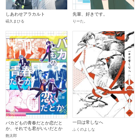
しあわせアラカルト
先輩、好きです。
硴久まひる
りーた。
一日は常しなへ
バカどもの青春だとか恋だと
か、それでも君がいいだとか
ふくのよしな
飽太郎