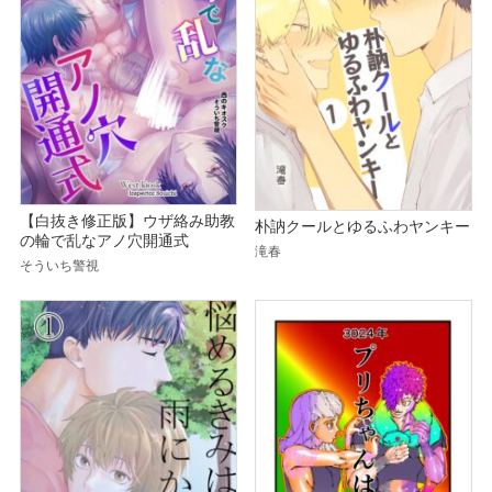
【白抜き修正版】ウザ絡み助教
朴訥クールとゆるふわヤンキー
の輪で乱なアノ穴開通式
滝春
そういち警視