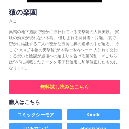
猿の楽園
きこ
呉鴨の地下施設で密かに行われている突撃錠の人体実験。 実
験の効果が現れない木島。 怪しまれる開発者・片瀬。 裏で
密かに結託する二人の密かな抵抗に榛の追求の手が迫る。 そ
してついに"本物の突撃錠"が木島の体内へーー 人知れず交錯
する想いと陰謀が崩壊への始まりを告げる第3話。 ※こちら
はSNSに掲載したデータを電子配信用に加筆修正したものに
なります。
無料試し読みはこちら
購入はこちら
コミックシーモア
Kindle
LINEマンガ
ebookjapan