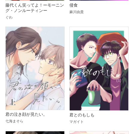
藤代くん笑ってよ！ーモーニン
侵食
グ・ノンルーティンー
麻川由貴
ぐわ
君の泣き顔が見たい。
君とのもしも
七海まそら
マガイト