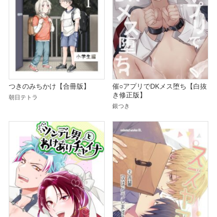
つきのみちかけ【合冊版】
催○アプリでDKメス堕ち【白抜
き修正版】
朝日テトラ
銀つき