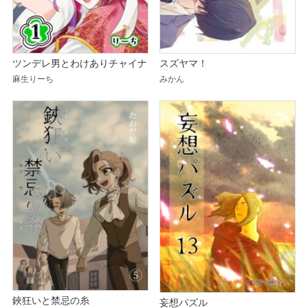
ツンデレ男とわけありチャイナ
スズヤマ！
麻生りーち
みかん
鋏狂いと禁忌の糸
妄想パズル