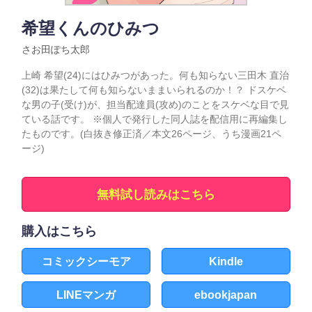
希望くんのひみつ
さお田ぽち太郎
上崎 希望(24)にはひみつがあった。何も知らない三田木 直治
(32)は果たして何も知らないままいられるのか！？ ドスケベ
な男の子(受け)が、担当配達員(攻め)のことをスケベな目で見
ている話です。 ※個人で発行した同人誌を配信用に再編集し
たものです。(白抜き修正済／本文26ページ、うち漫画21ペ
ージ)
無料試し読みはこちら
購入はこちら
コミックシーモア
Kindle
LINEマンガ
ebookjapan