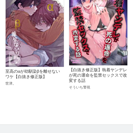
【白抜き修正版】執着ヤンデレ
至高のαが幼馴染βを離せない
が死の運命を監禁セックスで改
ワケ【白抜き修正版】
変する話
世津。
そういち警視