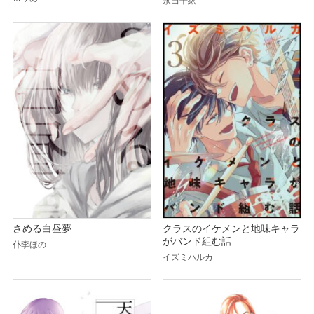
永田千紘
さめる白昼夢
クラスのイケメンと地味キャラ
がバンド組む話
仆李ほの
イズミハルカ