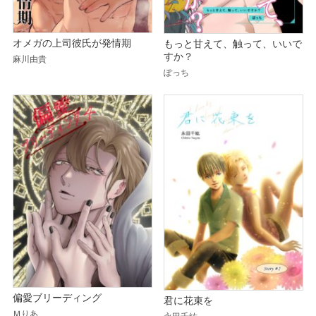
オメガの上司彼氏が発情期
もっと甘えて、触って、いいで
すか？
麻川由貴
ぽっち
偏愛ブリーディング
君に花束を
Ｍりあ