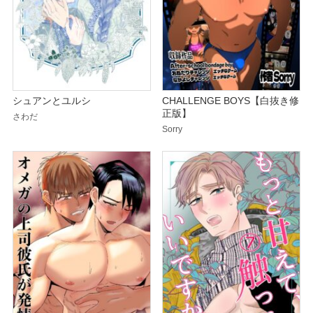
シュアンとユルシ
CHALLENGE BOYS【白抜き修
正版】
さわだ
Sorry