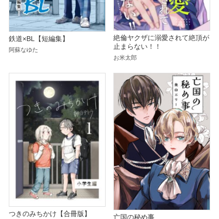
絶倫ヤクザに溺愛されて絶頂が
鉄道×BL【短編集】
止まらない！！
阿蘇なゆた
お米太郎
つきのみちかけ【合冊版】
亡国の秘め事