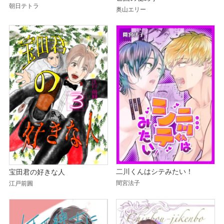
朝日テトラ
奥山エリー
二川くんはシテみたい！
宝田君の好きな人
間宮法子
江戸前圓