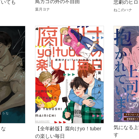
鳥カゴの外の不自由
ていても
悲劇のヒロ
葉月ヨナ
ねこのハナ
気になる上
うな
【全年齢版】腐向けyo！tuber
す
の楽しい毎日