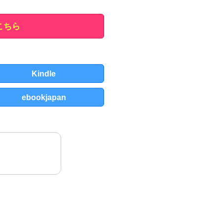
こちら
Kindle
ebookjapan