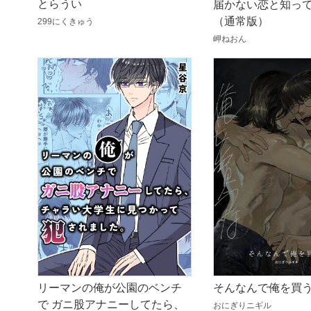
とらうい
届かない恋と知っ
（通常版）
299にくきゅう
岬ねおん
そんなんで俺を買
リーマンの俺が公園のベンチ
で ガニ股アナニーしてたら、
おにぎりニギル