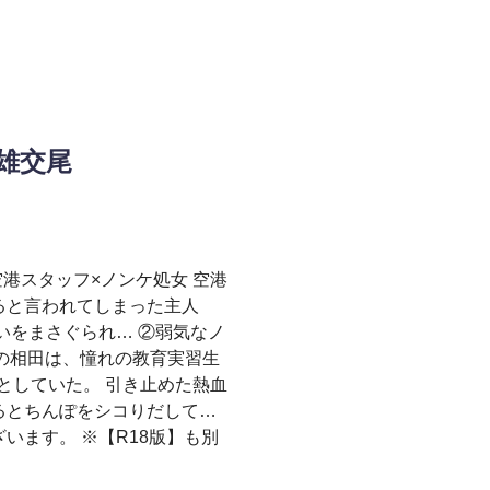
雄交尾
港スタッフ×ノンケ処女 空港
ると言われてしまった主人
いをまさぐられ… ②弱気なノ
部の相田は、憧れの教育実習生
としていた。 引き止めた熱血
るとちんぽをシコりだして…
います。 ※【R18版】も別