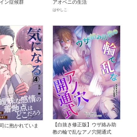
イン症候群
アオベニの生活
はやしこ
【白抜き修正版】ウザ絡み助
司に抱かれていま
教の輪で乱なアノ穴開通式