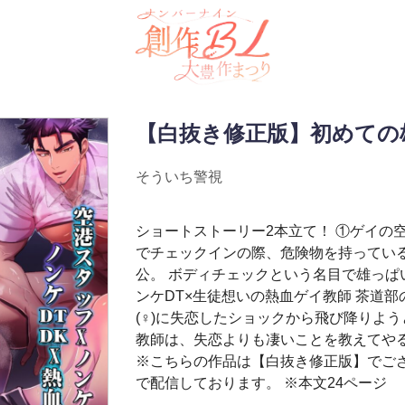
【白抜き修正版】初めての
そういち警視
ショートストーリー2本立て！ ①ゲイの空
でチェックインの際、危険物を持ってい
公。 ボディチェックという名目で雄っぱ
ンケDT×生徒想いの熱血ゲイ教師 茶道
(♀)に失恋したショックから飛び降りよう
教師は、失恋よりも凄いことを教えてや
※こちらの作品は【白抜き修正版】でござ
で配信しております。 ※本文24ページ