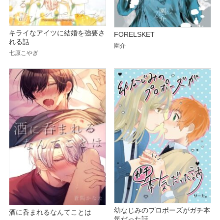
キライなアイツに結婚を強要さ
FORELSKET
れる話
圍介
七原こやぎ
幼なじみのプロポーズがガチ本
酒に呑まれるなんてことは
気だった話