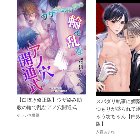
【白抜き修正版】ウザ絡み助
スパダリ執事に媚
教の輪で乱なアノ穴開通式
つもりが盛られて
そういち警視
ゃう坊ちゃん【白
版】
夕宮あまね