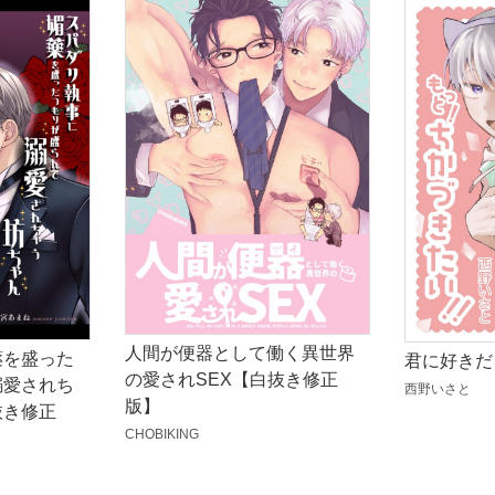
人間が便器として働く異世界
薬を盛った
君に好きだ
の愛されSEX【白抜き修正
溺愛されち
西野いさと
版】
抜き修正
CHOBIKING