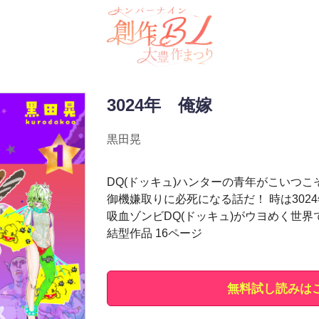
3024年 俺嫁
黒田晃
DQ(ドッキュ)ハンターの青年がこいつ
御機嫌取りに必死になる話だ！ 時は302
吸血ゾンビDQ(ドッキュ)がウヨめく世界
結型作品 16ページ
無料試し読みは