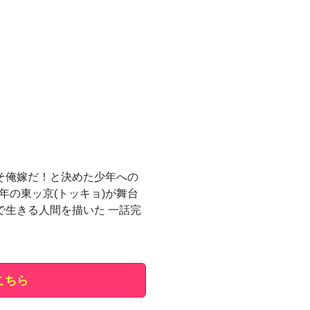
こそ俺嫁だ！と決めた少年への
4年の東ッ京(トッキョ)が舞台
で生きる人間を描いた 一話完
こちら