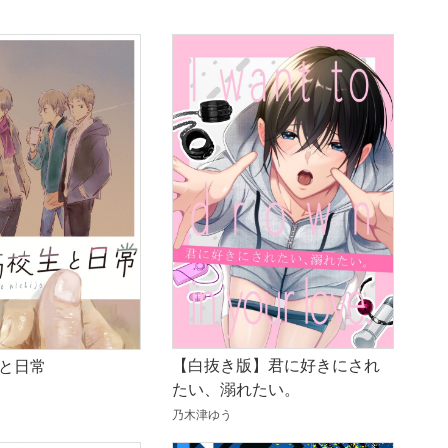
【白抜き版】君に好きにされ
と日常
たい、溺れたい。
乃木津ゆう