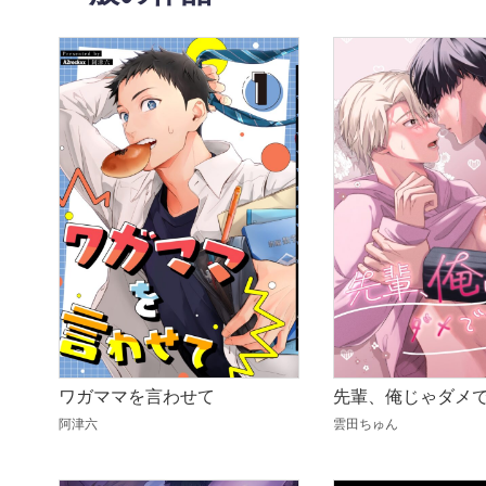
ワガママを言わせて
先輩、俺じゃダメ
阿津六
雲田ちゅん