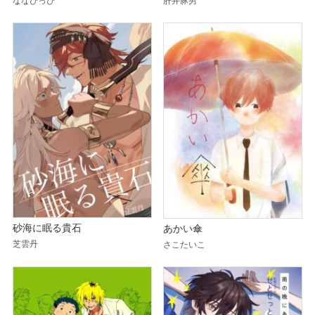
ななぴっぴ
肝井豚男
砂海に眠る貴石
あかい傘
芝雲丹
さこたいこ