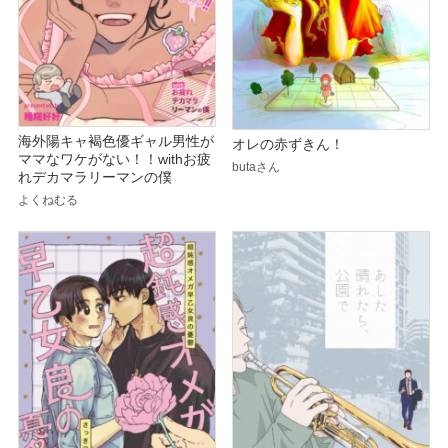
海外陽キャ褐色優ギャル男性が
オレの赤ずきん！
ママなワケがない！！withお疲
butaさん
れデカマラリーマンの僕
よくねむる