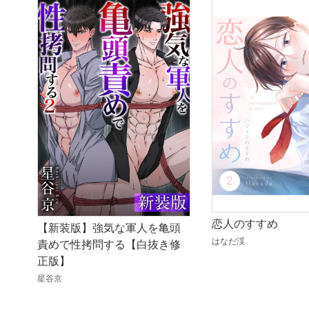
恋人のすすめ
【新装版】強気な軍人を亀頭
はなだ渓
責めで性拷問する【白抜き修
正版】
星谷京