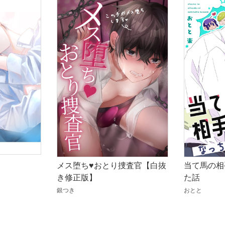
メス堕ち♥おとり捜査官【白抜
当て馬の相
き修正版】
た話
銀つき
おとと