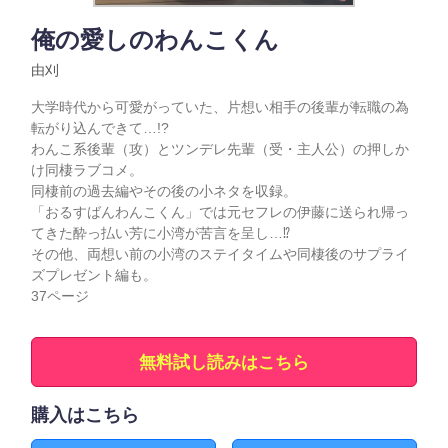
俺の愛しのわんこくん
由刈
大学時代から可愛がっていた、片想い相手の後輩が転職の為
転がり込んできて…!?
わんこ系後輩（攻）とツンデレ先輩（受・主人公）の押しか
け同棲ラブコメ。
同棲前の過去編やその後の小ネタを収録。
「おるすばんわんこくん」では元セフレの伊藤に送られ帰っ
てきた酔っ払い芳に小湾が苦言を呈し…⁉
その他、両想い前の小湾のステイタイムや同棲後のサプライ
ズプレゼント編も。
37ページ
無料試し読みはこちら
購入はこちら