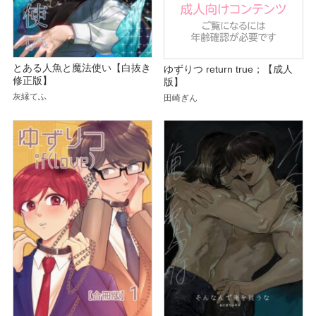
とある人魚と魔法使い【白抜き
ゆずりつ return true；【成人
修正版】
版】
灰縁てふ
田崎ぎん