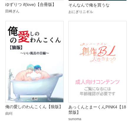
ゆずりつ if(love)【合冊版】
そんなんで俺を買うな
田崎ぎん
おにぎりニギル
俺の愛しのわんこくん【狼版】
あっくんとまーくんPINK4【18
禁版】
由刈
sunoma