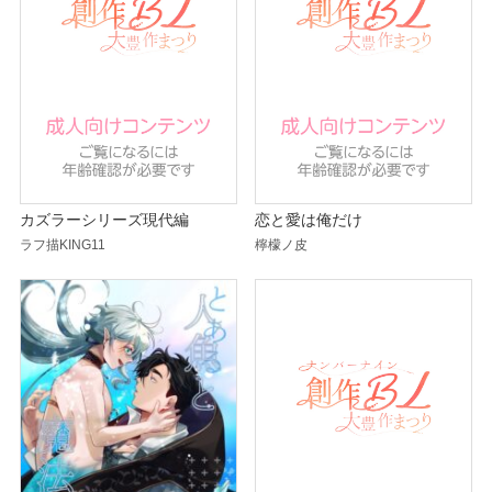
カズラーシリーズ現代編
恋と愛は俺だけ
ラフ描KING11
檸檬ノ皮