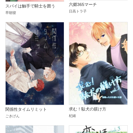
六郷365マーチ
スパイは触手で騎士を囲う
日高トラ子
早朝寝
求む！駄犬の躾け方
関係性タイムリミット
杞緒
ごきげん