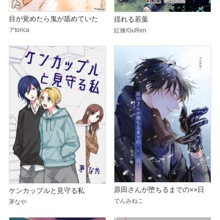
目が覚めたら鬼が舐めていた
揺れる若葉
アtorica
紅煉/GuRen
原田さんが堕ちるまでの××日
ケンカップルと見守る私
でんみねこ
茅なや