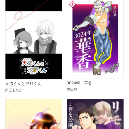
3024年 華香
天沛くんと汐野くん
黒田晃
白玉もなか