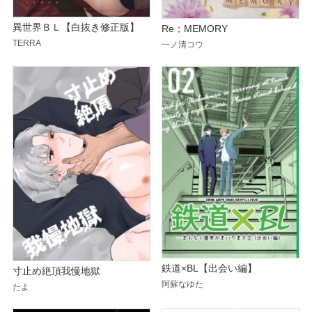
異世界ＢＬ【白抜き修正版】
Re；MEMORY
TERRA
一ノ清コウ
鉄道×BL【出会い編】
寸止め絶頂我慢地獄
阿蘇なゆた
たよ