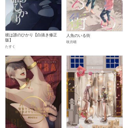
彼は誰のひかり【白抜き修正
人魚のいる街
版】
咲月晴
たすく