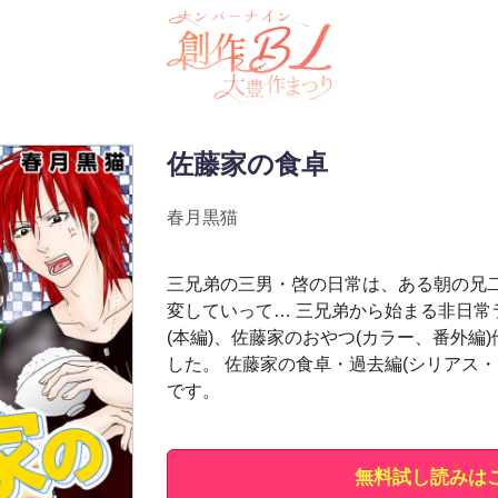
佐藤家の食卓
春月黒猫
三兄弟の三男・啓の日常は、ある朝の兄
変していって… 三兄弟から始まる非日常
(本編)、佐藤家のおやつ(カラー、番外編
した。 佐藤家の食卓・過去編(シリアス・
です。
無料試し読みは