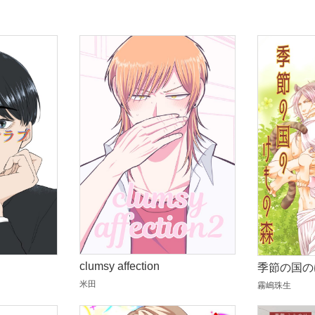
clumsy affection
季節の国の
米田
霧嶋珠生