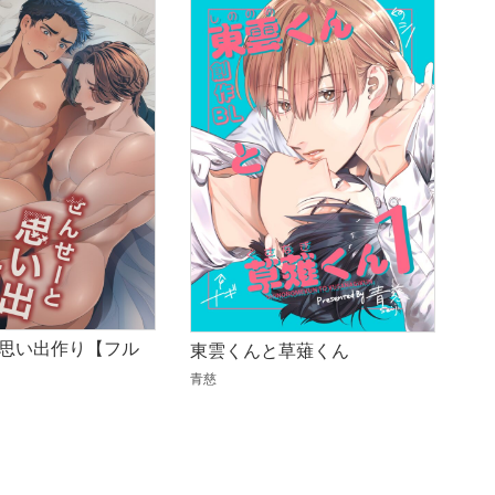
思い出作り【フル
東雲くんと草薙くん
青慈