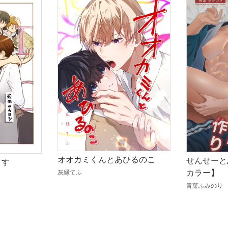
オオカミくんとあひるのこ
せんせーと
ます
カラー】
灰縁てふ
青葉ふみのり