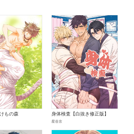
けもの森
身体検査【白抜き修正版】
星谷京