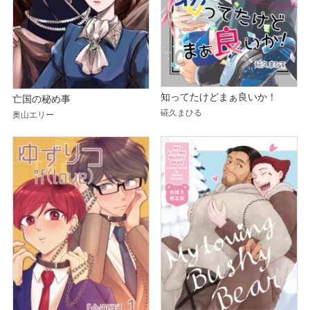
知ってたけどまぁ良いか！
亡国の秘め事
硴久まひる
奥山エリー