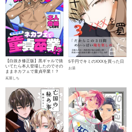
【白抜き修正版】黒ギャルで抜
5千円でキミのXXXを買った日
いてたら本人登場したのでその
お湯
ままネカフェで童貞卒業！？
嶌屋しち