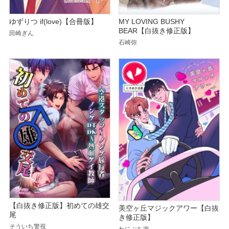
ゆずりつ if(love)【合冊版】
MY LOVING BUSHY
BEAR【白抜き修正版】
田崎ぎん
石崎弥
【白抜き修正版】初めての雄交
美空ヶ丘マジックアワー【白抜
尾
き修正版】
そういち警視
わにぶち海