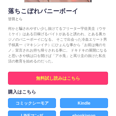
落ちこぼれバニーボーイ
甘田とら
何かと騙されやすい少し抜けてるフリーター宇佐美圭（ウサ
ミケイ）はある日稼げるバイトがあると誘われ、とある裏カ
ジノのバニーボーイになる。 そこで出会った冷血エリート男
子槙真一（マキシンイチ）にひょんな事から「お前は俺のモ
ノ」宣言されお持ち帰りされる事に。 ドキドキの展開になる
と思いきや槙は口を開けば「アホ兎」と罵り圭の抜けた私生
活の教育を始めるのだった。
無料試し読みはこちら
購入はこちら
コミックシーモア
Kindle
LINEマンガ
ebookjapan