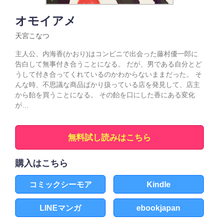
オモイアメ
天宮こなつ
主人公、内海香(かおり)はコンビニで出会った藤村優一郎に
告白して無事付き合うことになる。 だが、男である自分とど
うして付き合ってくれているのかわからないままだった。 そ
んな時、不思議な商品ばかり扱っている店を発見して、店主
から飴を買うことになる。 その飴を口にした香にある変化
が…
無料試し読みはこちら
購入はこちら
コミックシーモア
Kindle
LINEマンガ
ebookjapan