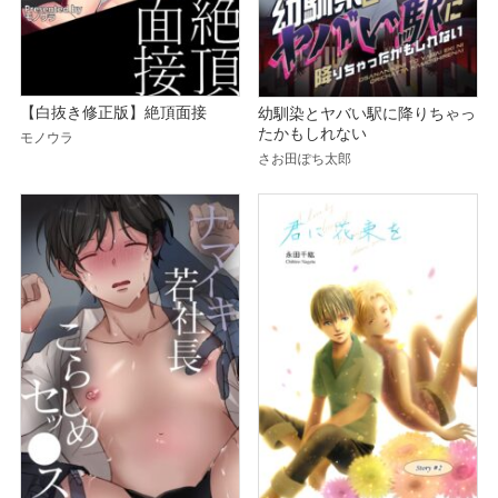
【白抜き修正版】絶頂面接
幼馴染とヤバい駅に降りちゃっ
たかもしれない
モノウラ
さお田ぽち太郎