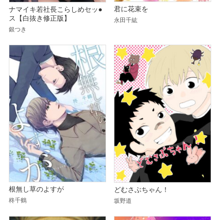
君に花束を
ナマイキ若社長こらしめセッ●
ス【白抜き修正版】
永田千紘
銀つき
根無し草のよすが
どむさぶちゃん！
柊千鶴
坂野道