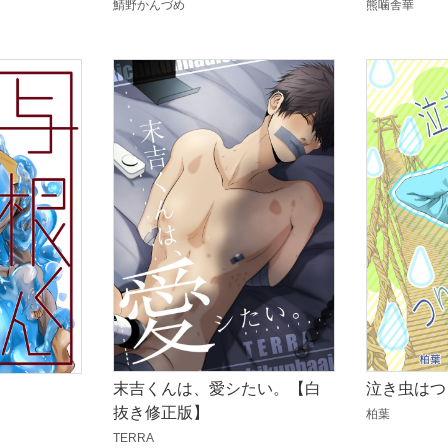
熊噛舎華
鯖野かんづめ
末吉くんは、愛シたい。【白
泣き虫はつ
抜き修正版】
柏葉
TERRA