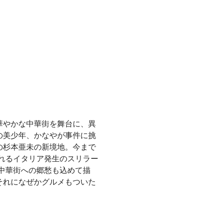
ン
華やかな中華街を舞台に、異
の美少年、かなやが事件に挑
の杉本亜未の新境地。今まで
れるイタリア発生のスリラー
中華街への郷愁も込めて描
それになぜかグルメもついた