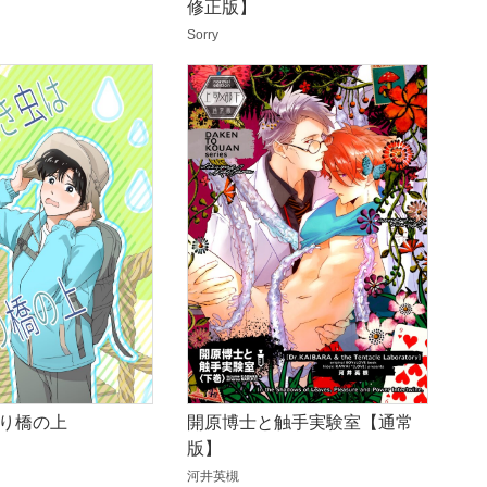
修正版】
Sorry
開原博士と触手実験室【通常
り橋の上
版】
河井英槻