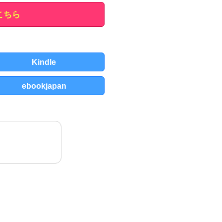
こちら
Kindle
ebookjapan