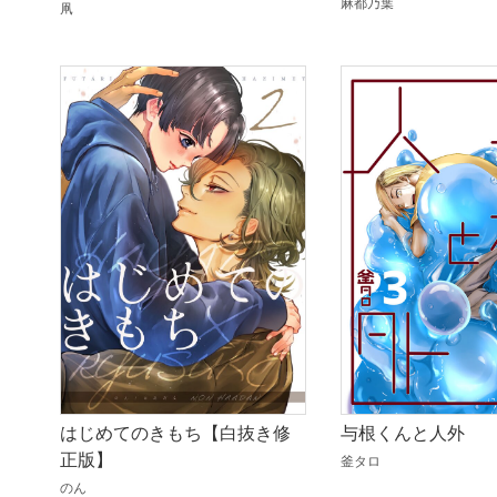
麻都乃葉
凧
はじめてのきもち【白抜き修
与根くんと人外
正版】
釜タロ
のん