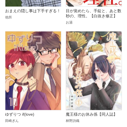
おまえの隠し事は下手すぎる！
目が覚めたら、手錠と、あと数
秒の、理性。【白抜き修正】
他所
お湯
ゆずりつ if(love)
魔王様のお休み係【同人誌】
田崎ぎん
林野詩織