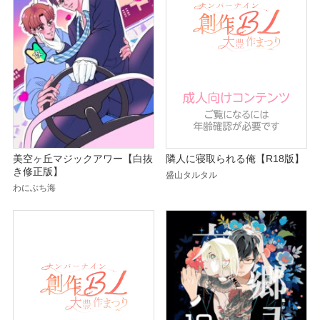
隣人に寝取られる俺【R18版】
美空ヶ丘マジックアワー【白抜
き修正版】
盛山タルタル
わにぶち海