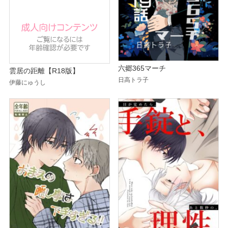
六郷365マーチ
雲居の距離【R18版】
日高トラ子
伊藤にゅうし