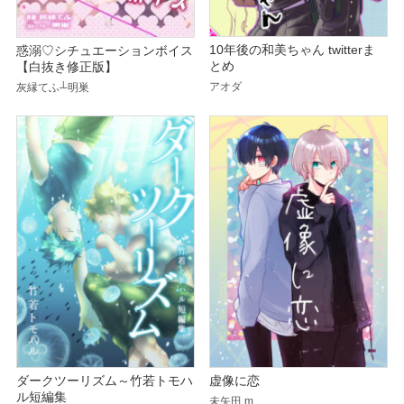
10年後の和美ちゃん twitterま
惑溺♡シチュエーションボイス
とめ
【白抜き修正版】
アオダ
灰縁てふ┴明巣
ダークツーリズム～竹若トモハ
虚像に恋
ル短編集
未矢田.m