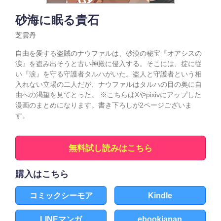
砂海に眠る貴石
芝雲丹
自由を愛する盗賊のナウファルは、砂漠の秘宝『オアシスの
涙』を盗み出そうと古い神殿に侵入する。そこには、掟に従
い『涙』を守る守護者タルハがいた。盗人と守護者という相
入れない立場の二人だが、ナウファルはタルハの目の奥に自
由への渇望を見てとった。 ※こちらはXやpixivにアップした
漫画のまとめになります。書き下ろしが2ページございま
す。
無料試し読みはこちら
購入はこちら
コミックシーモア
Kindle
LINEマンガ
ebookjapan