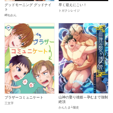
グッドモーニング グッドナイ
早く迎えにこい！
ト
トガクシレイジ
岬ねおん
山神の娶り雄姫～孕むまで強制
ブラザーコミュニケート
絶頂
三文字
かんたま┴陽史