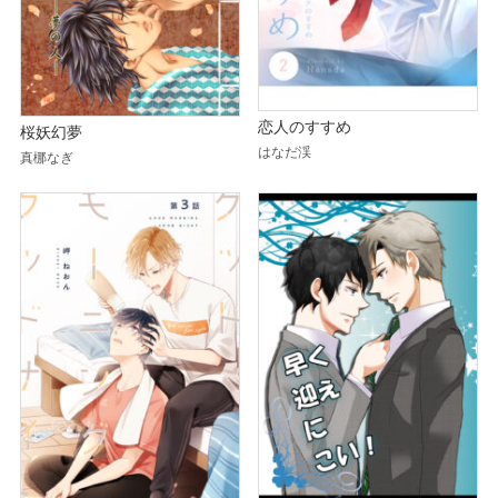
恋人のすすめ
桜妖幻夢
はなだ渓
真梛なぎ