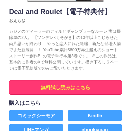
Deal and Roulet【電子特典付】
おえも@
カジノのディーラーのディルとギャンブラーなルーレ 実は掃
除屋の2人。 【ツンデレ×くそがき】の10年以上こじらせた
両片思いが終わり、 やっと恋人にれた途端、新たな登場人物
でまた新展開…！ YouTube累計5800万再生超えのショート
ストーリー創作BLの電子単行本第3巻です。 ※この作品は、
基本的に作者のXで無料公開しています。描き下ろし５ペー
ジは電子配信版でのみご覧いただけます。
無料試し読みはこちら
購入はこちら
コミックシーモア
Kindle
LINEマンガ
ebookjapan