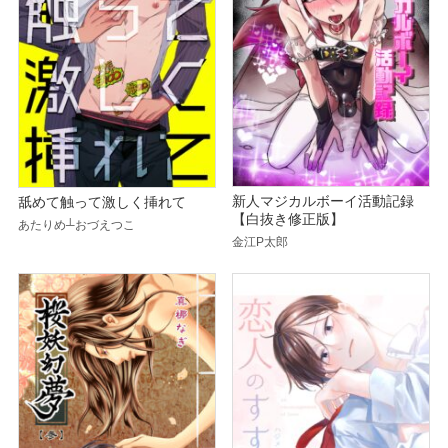
新人マジカルボーイ活動記録
舐めて触って激しく挿れて
【白抜き修正版】
あたりめ┴おづえつこ
金江P太郎