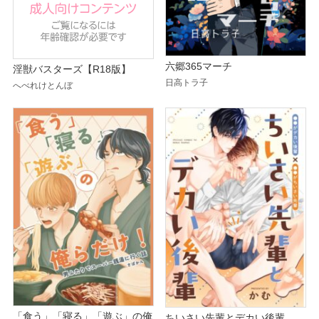
六郷365マーチ
淫獣バスターズ【R18版】
日高トラ子
へべれけとんぼ
「食う」「寝る」「遊ぶ」の俺
ちいさい先輩とデカい後輩