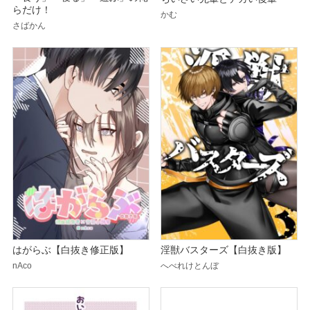
らだけ！
かむ
さばかん
はがらぶ【白抜き修正版】
淫獣バスターズ【白抜き版】
nAco
へべれけとんぼ