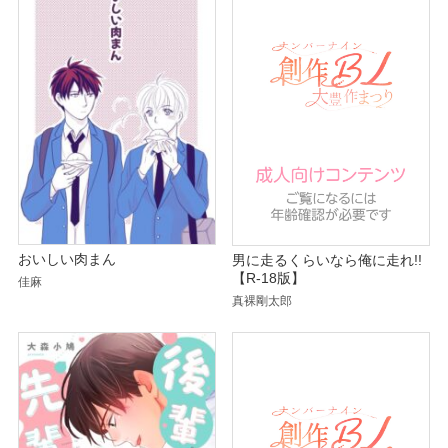
おいしい肉まん
男に走るくらいなら俺に走れ!!
【R-18版】
佳麻
真裸剛太郎