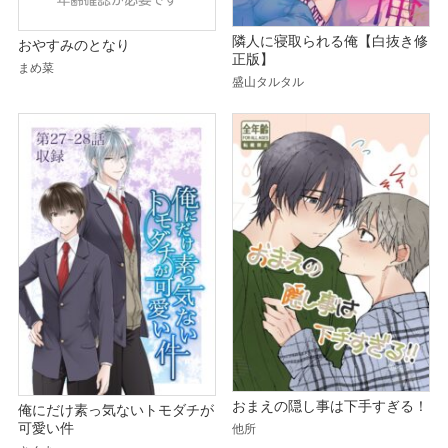
隣人に寝取られる俺【白抜き修
おやすみのとなり
正版】
まめ菜
盛山タルタル
おまえの隠し事は下手すぎる！
俺にだけ素っ気ないトモダチが
可愛い件
他所