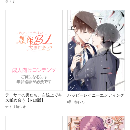
さくま
テニサーの男たち、白線上でキ
ハッピーレイニーエンディング
ズ舐め合う【R18版】
岬 ねおん
ナトリ無シオ