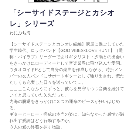
「シーサイドステージとカシオ
レ」シリーズ
わにぶち海
【シーサイドステージとカシオレ続編】窮屈に過ごしていた
学生時代、ロックバンド【GOD VIBES×LOVE HUNT】（通
称：バイラブ）リーダーでありギタリスト・夕陽との出会い
をきっかけにローディーとして音楽業界に飛び込んだ愛詞。
ウタオロイドPとして自身の楽曲を作成しながら、時折メン
バーの友人バンドにサポートギターとして駆り出され、慌た
だしくも充実した日々を送っていて…。
＿＿＿こんなふうにずっと、彼らを見守りつつ音楽を続けて
いくと思っていた矢先だった。
内海の脱退をきっかけに３つの運命のピースが狂いはじめ
る。
ギターヒーロー・樫成の本当の姿に、知らなかった感情が溢
れ出す愛詞はどう行動するのか。
３人の愛の終着を探す物語。